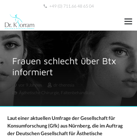
+49 (0) 711.66 48 65 04
phone
Frauen schlecht über Btx
informiert
vor 9 Jahren
dr-theresia
Ästhetische Chirurgie
,
Faltenbehandlung
Laut einer aktuellen Umfrage der Gesellschaft für
Konsumforschung (Gfk) aus Nürnberg, die im Auftrag
der Deutschen Gesellschaft für Ästhetische