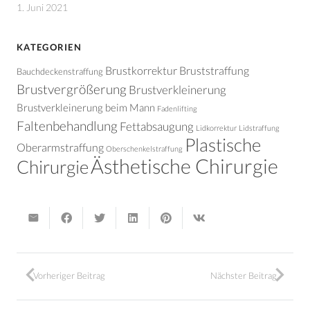
1. Juni 2021
KATEGORIEN
Brustkorrektur
Bruststraffung
Bauchdeckenstraffung
Brustvergrößerung
Brustverkleinerung
Brustverkleinerung beim Mann
Fadenlifting
Faltenbehandlung
Fettabsaugung
Lidkorrektur
Lidstraffung
Plastische
Oberarmstraffung
Oberschenkelstraffung
Ästhetische Chirurgie
Chirurgie
Vorheriger Beitrag
Nächster Beitrag