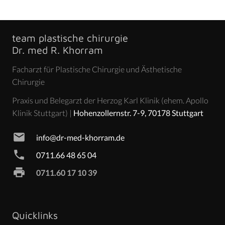
team plastische chirurgie
Dr. med R. Khorram
Facharzt für Plastische Chirurgie und Ästhetische
Chirurgie
Praxis und Belegarzt der Herzog Karl Klinik (ehem. Apollo
Klinik Stuttgart) |
Hohenzollernstr. 7-9, 70178 Stuttgart
mail
info@dr-med-khorram.de
phone
0711.66 48 65 04
print
0711.60 17 10 39
Quicklinks