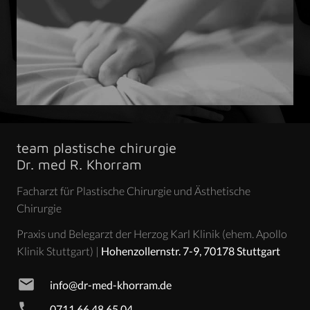
team plastische chirurgie
Dr. med R. Khorram
Facharzt für Plastische Chirurgie und Ästhetische
Chirurgie
Praxis und Belegarzt der Herzog Karl Klinik (ehem. Apollo
Klinik Stuttgart) |
Hohenzollernstr. 7-9, 70178 Stuttgart
mail
info@dr-med-khorram.de
phone
0711.66 48 65 04