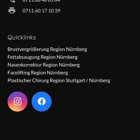
print
0711.60 17 10 39
Quicklinks
Brustvergrößerung Region Nürnberg
Fettabsaugung Region Nürnberg
Nasenkorrektur Region Nürnberg
Facelifting Region Nürnberg
Plastischer Chirurg Region Stuttgart / Nürnberg