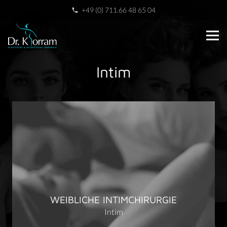
+49 (0) 711.66 48 65 04
phone
Intim
WEIBLICHE INTIMCHIRURGIE
Intim