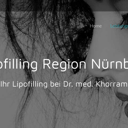
Home
Leistung
ofilling Region Nürn
Ihr Lipofilling bei Dr. med. Khorram