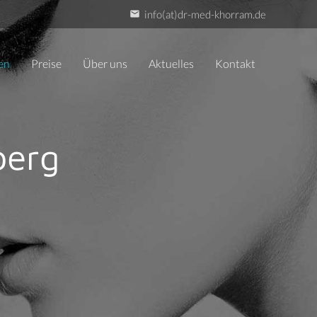
info(at)dr-med-khorram.de
email
en
Preise
Über uns
Aktuelles
Kontakt
berg