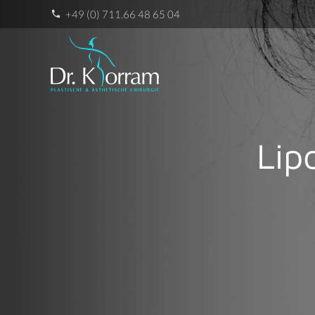
+49 (0) 711.66 48 65 04
phone
Lip