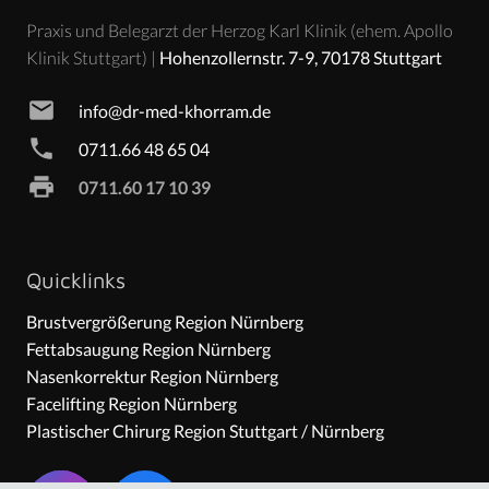
Praxis und Belegarzt der Herzog Karl Klinik (ehem. Apollo
Klinik Stuttgart) |
Hohenzollernstr. 7-9, 70178 Stuttgart
mail
info@dr-med-khorram.de
phone
0711.66 48 65 04
print
0711.60 17 10 39
Quicklinks
Brustvergrößerung Region Nürnberg
Fettabsaugung Region Nürnberg
Nasenkorrektur Region Nürnberg
Facelifting Region Nürnberg
Plastischer Chirurg Region Stuttgart / Nürnberg