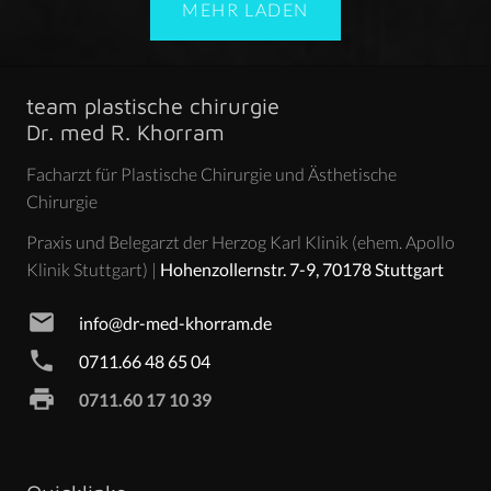
MEHR LADEN
team plastische chirurgie
Dr. med R. Khorram
Facharzt für Plastische Chirurgie und Ästhetische
Chirurgie
Praxis und Belegarzt der Herzog Karl Klinik (ehem. Apollo
Klinik Stuttgart) |
Hohenzollernstr. 7-9, 70178 Stuttgart
mail
info@dr-med-khorram.de
phone
0711.66 48 65 04
print
0711.60 17 10 39