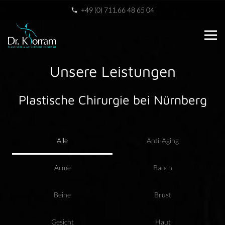
+49 (0) 711.66 48 65 04
phone
Unsere Leistungen
Plastische Chirurgie bei Nürnberg
Alle
Anti-Aging
Arme
Bauch
Beine
Brust
Gesicht
Haut