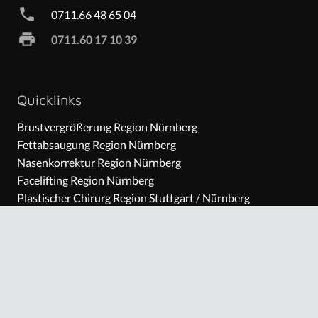
phone
0711.66 48 65 04
print
0711.60 17 10 39
Quicklinks
Brustvergrößerung Region Nürnberg
Fettabsaugung Region Nürnberg
Nasenkorrektur Region Nürnberg
Facelifting Region Nürnberg
Plastischer Chirurg Region Stuttgart / Nürnberg