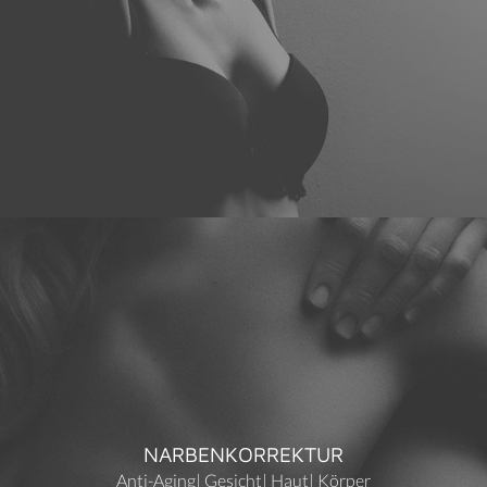
NARBENKORREKTUR
Anti-Aging
|
Gesicht
|
Haut
|
Körper