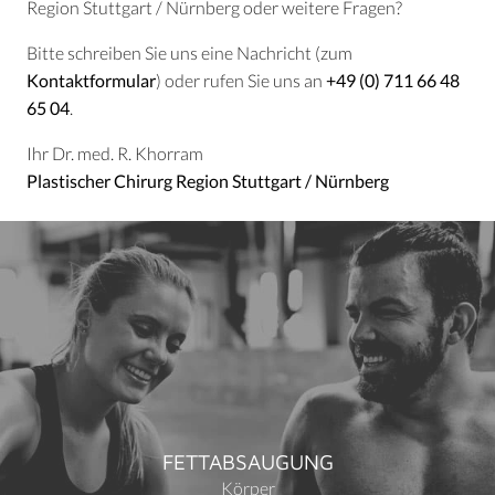
Region Stuttgart / Nürnberg oder weitere Fragen?
Bitte schreiben Sie uns eine Nachricht (zum
Kontaktformular
) oder rufen Sie uns an
+49 (0) 711 66 48
65 04
.
Ihr Dr. med. R. Khorram
Plastischer Chirurg Region Stuttgart / Nürnberg
FETTABSAUGUNG
Körper